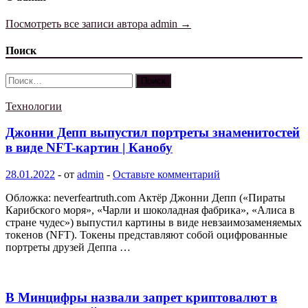
Посмотреть все записи автора admin →
Поиск
Найти:
Технологии
Джонни Депп выпустил портреты знаменитостей
в виде NFT-картин | Канобу
28.01.2022
-
от
admin
-
Оставьте комментарий
Обложка: neverfeartruth.com Актёр Джонни Депп («Пираты
Карибского моря», «Чарли и шоколадная фабрика», «Алиса в
стране чудес») выпустил картины в виде невзаимозаменяемых
токенов (NFT). Токены представляют собой оцифрованные
портреты друзей Деппа …
В Минцифры назвали запрет криптовалют в