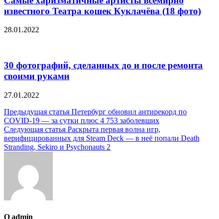
Самые харизматичные артисты всемирно
известного Театра кошек Куклачёва (18 фото)
28.01.2022
30 фотографий, сделанных до и после ремонта
своими руками
27.01.2022
Навигация
Предыдущая статья
Петербург обновил антирекорд по
COVID-19 — за сутки плюс 4 753 заболевших
по
Следующая статья
Раскрыта первая волна игр,
записям
верифицированных для Steam Deck — в неё попали Death
Stranding, Sekiro и Psychonauts 2
О admin