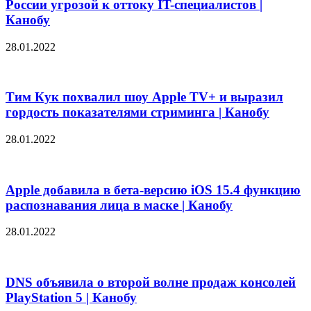
России угрозой к оттоку IT-специалистов |
Канобу
28.01.2022
Тим Кук похвалил шоу Apple TV+ и выразил
гордость показателями стриминга | Канобу
28.01.2022
Apple добавила в бета-версию iOS 15.4 функцию
распознавания лица в маске | Канобу
28.01.2022
DNS объявила о второй волне продаж консолей
PlayStation 5 | Канобу