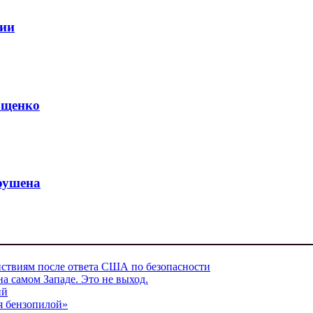
ции
ющенко
оушена
ствиям после ответа США по безопасности
 самом Западе. Это не выход.
ий
я бензопилой»