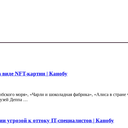
 виде NFT-картин | Канобу
ибского моря», «Чарли и шоколадная фабрика», «Алиса в стране
рузей Деппа …
 угрозой к оттоку IT-специалистов | Канобу