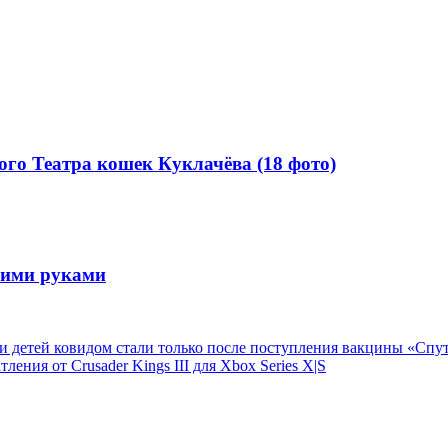
го Театра кошек Куклачёва (18 фото)
воими руками
ти детей ковидом стали только после поступления вакцины «Сп
ния от Crusader Kings III для Xbox Series X|S