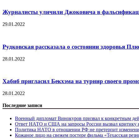
Журналисты уличили Джоковича в фальсифика
29.01.2022
Рудковская рассказала о состоянии здоровья Пл
28.01.2022
Хабиб пригласил Бекхэма на турнир своего пром
28.01.2022
Последние записи
Военный дипломат Винокуров призвал к конкретным дей
Ответ НАТО и США на запросы России вызвал критику на
Политика НАТО в отношении РФ не претерпит изменен
Кожаное лицо на свежем постере фильма «Техасская резн