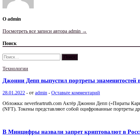
О admin
Посмотреть все записи автора admin →
Поиск
Найти:
Технологии
Джонни Депп выпустил портреты знаменитостей в
28.01.2022
-
от
admin
-
Оставьте комментарий
Обложка: neverfeartruth.com Актёр Джонни Депп («Пираты Кар
(NFT). Токены представляют собой оцифрованные портреты д
В Минцифры назвали запрет криптовалют в России