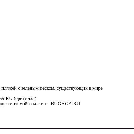
 4 пляжей с зелёным песком, существующих в мире
GA.RU (оригинал)
й индексируемой ссылки на BUGAGA.RU