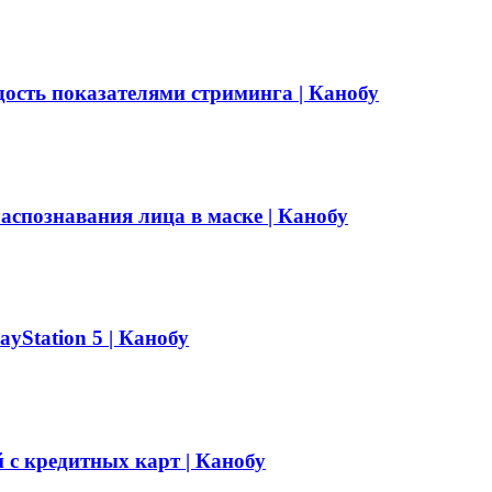
ость показателями стриминга | Канобу
аспознавания лица в маске | Канобу
yStation 5 | Канобу
 с кредитных карт | Канобу