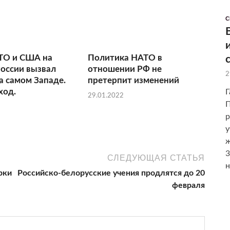
С
ТО и США на
Политика НАТО в
оссии вызвал
отношении РФ не
2
а самом Западе.
претерпит изменений
ход.
Г
29.01.2022
П
р
у
ж
3
СЛЕДУЮЩАЯ СТАТЬЯ
н
рки
Российско-белорусские учения продлятся до 20
февраля