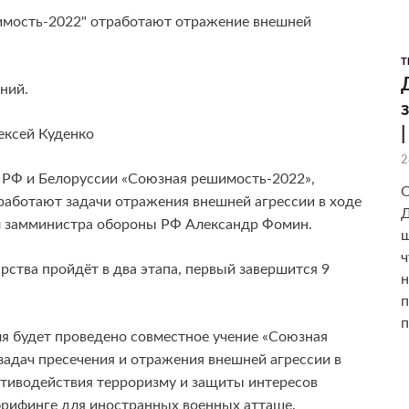
Т
ний.
ексей Куденко
2
 РФ и Белоруссии «Союзная решимость-2022»,
О
работают задачи отражения внешней агрессии в ходе
Д
л замминистра обороны РФ Александр Фомин.
ш
ч
рства пройдёт в два этапа, первый завершится 9
н
п
п
ля будет проведено совместное учение «Союзная
задач пресечения и отражения внешней агрессии в
отиводействия терроризму и защиты интересов
брифинге для иностранных военных атташе.