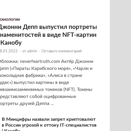
ЕХНОЛОГИИ
Джонни Депп выпустил портреты
знаменитостей в виде NFT-картин
| Канобу
8.01.2022
-
от
admin
-
Оставьте комментарий
бложка: neverfeartruth.com Актёр Джонни
епп («Пираты Карибского моря», «Чарли и
околадная фабрика», «Алиса в стране
удес») выпустил картины в виде
евзаимозаменяемых токенов (NFT). Токены
редставляют собой оцифрованные
ортреты друзей Деппа …
В Минцифры назвали запрет криптовалют
в России угрозой к оттоку IT-специалистов