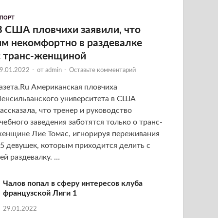
ПОРТ
В США пловчихи заявили, что
им некомфортно в раздевалке
с транс-женщиной
9.01.2022
-
от
admin
-
Оставьте комментарий
азета.Ru Американская пловчиха
енсильванского университета в США
ассказала, что тренер и руководство
чебного заведения заботятся только о транс-
енщине Лие Томас, игнорируя переживания
5 девушек, которым приходится делить с
ей раздевалку. …
Чалов попал в сферу интересов клуба
французской Лиги 1
29.01.2022