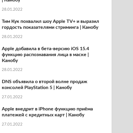
| Канобу
28.01.2022
Тим Кук похвалил шоу Apple TV+ и выразил
гордость показателями стриминга | Канобу
28.01.2022
Apple добавила в бета-версию iOS 15.4
функцию распознавания лица в маске |
Канобу
28.01.2022
DNS объявила о второй волне продаж
консолей PlayStation 5 | Канобу
27.01.2022
Apple внедрит в iPhone функцию приёма
платежей с кредитных карт | Канобу
27.01.2022