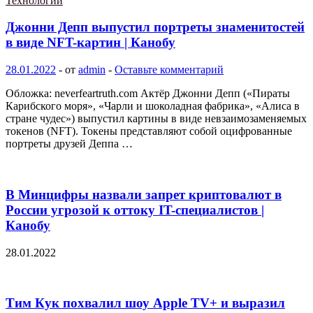
Технологии
Джонни Депп выпустил портреты знаменитостей
в виде NFT-картин | Канобу
28.01.2022
-
от
admin
-
Оставьте комментарий
Обложка: neverfeartruth.com Актёр Джонни Депп («Пираты
Карибского моря», «Чарли и шоколадная фабрика», «Алиса в
стране чудес») выпустил картины в виде невзаимозаменяемых
токенов (NFT). Токены представляют собой оцифрованные
портреты друзей Деппа …
В Минцифры назвали запрет криптовалют в
России угрозой к оттоку IT-специалистов |
Канобу
28.01.2022
Тим Кук похвалил шоу Apple TV+ и выразил