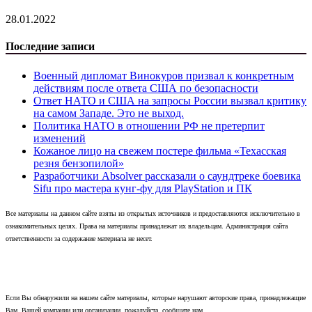
28.01.2022
Последние записи
Военный дипломат Винокуров призвал к конкретным
действиям после ответа США по безопасности
Ответ НАТО и США на запросы России вызвал критику
на самом Западе. Это не выход.
Политика НАТО в отношении РФ не претерпит
изменений
Кожаное лицо на свежем постере фильма «Техасская
резня бензопилой»
Разработчики Absolver рассказали о саундтреке боевика
Sifu про мастера кунг-фу для PlayStation и ПК
Все материалы на данном сайте взяты из открытых источников и предоставляются исключительно в
ознакомительных целях. Права на материалы принадлежат их владельцам. Администрация сайта
ответственности за содержание материала не несет.
Если Вы обнаружили на нашем сайте материалы, которые нарушают авторские права, принадлежащие
Вам, Вашей компании или организации, пожалуйста, сообщите нам.