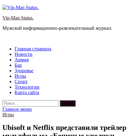
Перейти
к
Vip-Man Status.
содержимому
Мужской информационно-развлекательный журнал.
Главная страница
Новости
Армия
Бар
Здоровье
Игры
Спорт
Технологии
Карта сайта
Найти:
Главное меню
Игры
Ubisoft и Netflix представили трейлер
мультфильма «Бешеные кролики.